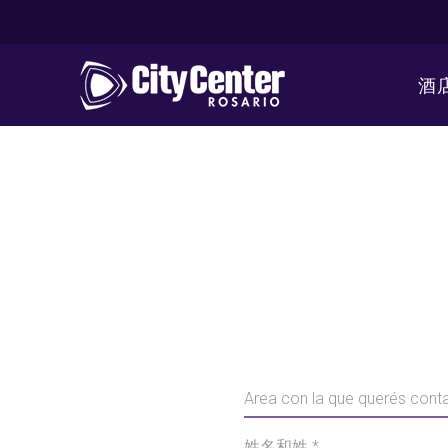
酒店
姓名和姓 *