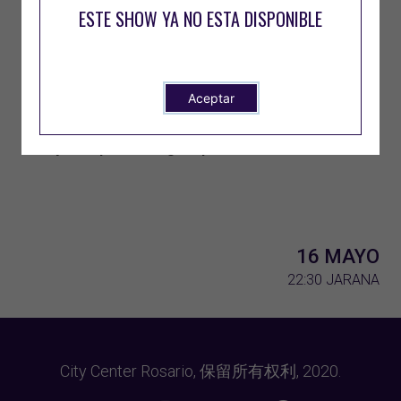
ESTE SHOW YA NO ESTA DISPONIBLE
conexión con el público es protagonista.
Asegurá tu lugar al 3413 810 309.
Aceptar
No te quedes sin tu mesa.
El City siempre es un gran plan.
16 MAYO
22:30
JARANA
City Center Rosario, 保留所有权利, 2020.