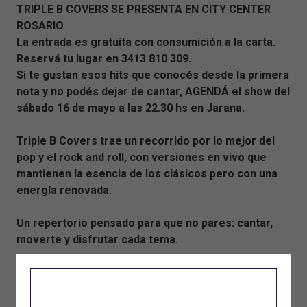
TRIPLE B COVERS SE PRESENTA EN CITY CENTER
ROSARIO
La entrada es gratuita con consumición a la carta.
Reservá tu lugar en 3413 810 309.
Si te gustan esos hits que conocés desde la primera
nota y no podés dejar de cantar, AGENDÁ el show del
sábado 16 de mayo a las 22.30 hs en Jarana.
Triple B Covers trae un recorrido por lo mejor del
pop y el rock and roll, con versiones en vivo que
mantienen la esencia de los clásicos pero con una
energía renovada.
Un repertorio pensado para que no pares: cantar,
moverte y disfrutar cada tema.
Una noche ideal para compartir, revivir canciones
que marcaron épocas y sumarte a un show donde la