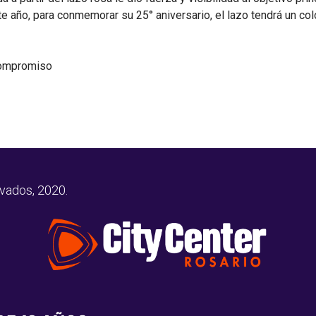
te año, para conmemorar su 25° aniversario, el lazo tendrá un col
 compromiso
rvados, 2020.