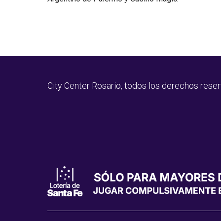
City Center Rosario, todos los derechos rese