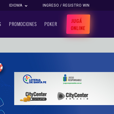
IDIOMA
INGRESO / REGISTRO WIN
JUGÁ
S
PROMOCIONES
POKER
ONLINE