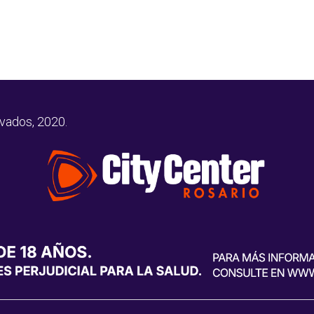
rvados, 2020.