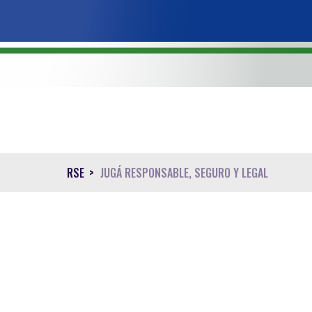
RSE
JUGÁ RESPONSABLE, SEGURO Y LEGAL