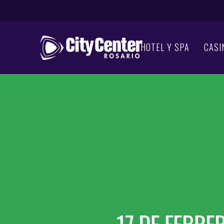
HOTEL Y SPA
CASI