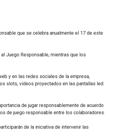
onsable que se celebra anualmente el 17 de este
vo al Juego Responsable, mientras que los
 web y en las redes sociales de la empresa,
 los slots, videos proyectados en las pantallas led
 importancia de jugar responsablemente de acuerdo
ros de juego responsable entre los colaboradores.
iciparán de la iniciativa de intervenir las