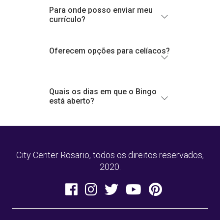
Para onde posso enviar meu
currículo?
reservas@pullman-
citycenter.com.ar
Oferecem opções para celíacos?
cv@citycenter-rosario.com
. ar
reservas@pullman-
Quais os dias em que o Bingo
está aberto?
citycenter.com.ar
City Center Rosario, todos os direitos reservados,
2020.