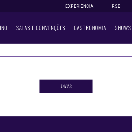
EXPERIÊNCIA
RSE
INO
SALAS E CONVENÇÕES
GASTRONOMIA
SHOWS
VIAREMOS AS INSTRUÇÕES DE REDEFINIÇÃO DE SENHA PARA SEU E-MA
ENVIAR